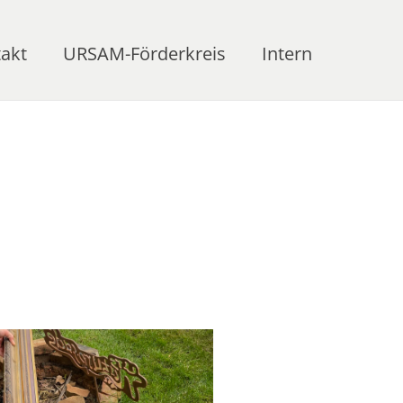
akt
URSAM-Förderkreis
Intern