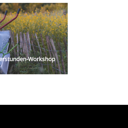
erstunden-Workshop