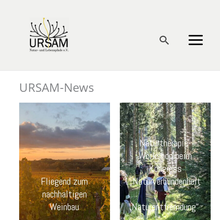
Zum
Inhalt
springen
Suchen
URSAM-News
Naturtherapie-
Workshop beim
Kongress
Fliegend zum
„Naturverbundenheit
nachhaltigen
-
Weinbau
Naturentfremdung“