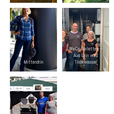
WeCo-Toiletten –
Aus Urin wird
Mittendrin
Trinkwasser