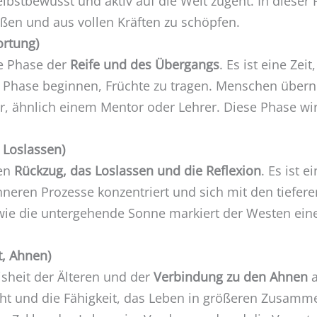
elbstbewusst und aktiv auf die Welt zugeht. In dieser
eßen und aus vollen Kräften zu schöpfen.
ortung)
ie Phase der
Reife und des Übergangs
. Es ist eine Zei
n Phase beginnen, Früchte zu tragen. Menschen übe
r, ähnlich einem Mentor oder Lehrer. Diese Phase wir
 Loslassen)
den
Rückzug, das Loslassen und die Reflexion
. Es ist e
nneren Prozesse konzentriert und sich mit den tiefer
wie die untergehende Sonne markiert der Westen eine
t, Ahnen)
isheit der Älteren und der
Verbindung zu den Ahnen
a
cht und die Fähigkeit, das Leben in größeren Zusamm