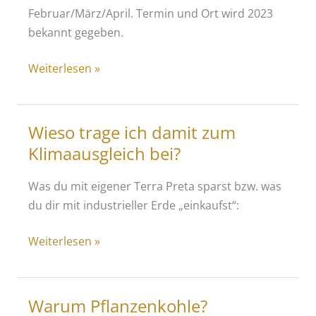
Februar/März/April. Termin und Ort wird 2023
bekannt gegeben.
Saatgut-
Weiterlesen »
und
Pflanzentauschbörse
Wieso trage ich damit zum
Klimaausgleich bei?
Was du mit eigener Terra Preta sparst bzw. was
du dir mit industrieller Erde „einkaufst“:
Wieso
Weiterlesen »
trage
ich
damit
Warum Pflanzenkohle?