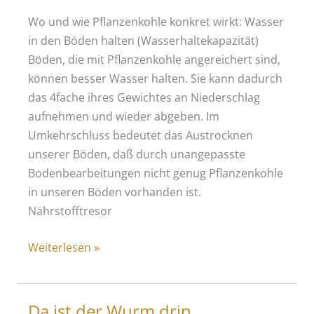
zum
Klimaausgleich
Wo und wie Pflanzenkohle konkret wirkt: Wasser
bei?
in den Böden halten (Wasserhaltekapazität)
Böden, die mit Pflanzenkohle angereichert sind,
können besser Wasser halten. Sie kann dadurch
das 4fache ihres Gewichtes an Niederschlag
aufnehmen und wieder abgeben. Im
Umkehrschluss bedeutet das Austrocknen
unserer Böden, daß durch unangepasste
Bodenbearbeitungen nicht genug Pflanzenkohle
in unseren Böden vorhanden ist.
Nährstofftresor
Warum
Weiterlesen »
Pflanzenkohle?
Da ist der Wurm drin