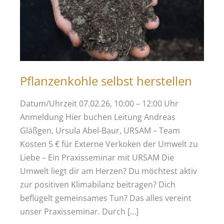
Pflanzenkohle selbst herstellen
Datum/Uhrzeit 07.02.26, 10:00 – 12:00 Uhr
Anmeldung Hier buchen Leitung Andreas
Gläßgen, Ursula Abel-Baur, URSAM – Team
Kosten 5 € für Externe Verkoken der Umwelt zu
Liebe – Ein Praxisseminar mit URSAM Die
Umwelt liegt dir am Herzen? Du möchtest aktiv
zur positiven Klimabilanz beitragen? Dich
beflügelt gemeinsames Tun? Das alles vereint
unser Praxisseminar. Durch […]